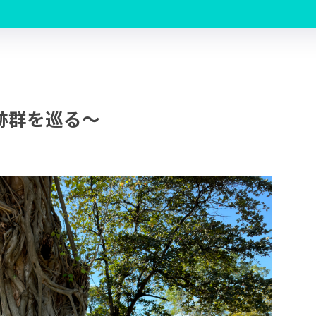
跡群を巡る～