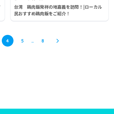
方
台湾 鶏肉飯発祥の地嘉義を訪問！|ローカル
民おすすめ鶏肉飯をご紹介！
4
5
…
8